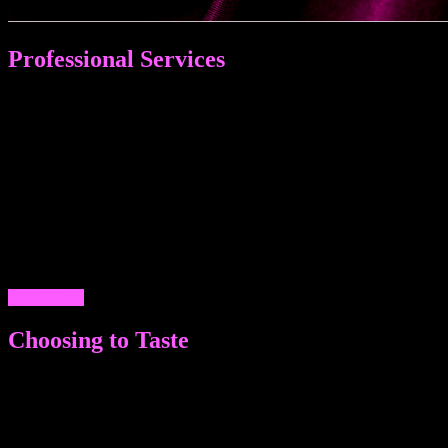
Professional Services
ПРОФЕССИОНАЛЬНЫЕ УСЛУГИ МУЖЧИН МОСКВЫ И
ПЕТЕРБУРГА: ОТ СОПРОВОЖДЕНИЯ И МАССАЖА - ДО
ЗАТЕЙЛИВЫХ ФАНТАЗИЙ. ЗАМЕЧАТЕЛЬНЫЙ ДОСУГ,
НЕЗАБЫВАЕМЫЙ ИНТИМНЫЙ ДЛЯ ЖЕНЩИН,
МУЖЧИН И СЕМЕЙНЫХ ПАР - ГЕТЕРО ПАРНИ И
МАЛЬЧИКИ ГЕИ ГОТОВЫ УДИВИТЬ, ПОРАДОВАТЬ,
ПОДДЕРЖАТЬ ЛЮБОГО ИЗ ЖИТЕЛЕЙ ОБЕИХ СТОЛИЦ.
КАЧЕСТВЕННЫЕ ЭСКОРТЫ УЖЕ ДОСТУПНЫ НА
НАШИХ САЙТАХ В ЛЮБОЕ ВРЕМЯ ПО КОРРЕКТНЫМ
ЦЕНАМ. ЗВОНИТЕ!
ДАЛЕЕ >>
Choosing to Taste
МНОГООБРАЗИЕ ВЫБОРА ВНЕШНИХ ДАННЫХ И
ПАРАМЕТРОВ: ТЩАТЕЛЬНЫЙ ПОДБОР ВНЕШНОСТИ,
ЗАКРЫТАЯ БАЗА ДАННЫХ. ЖИГОЛО ЭСКОРТ
АГЕНТСТВА ИНТИМНЫХ УСЛУГ НЕ ТОЛЬКО