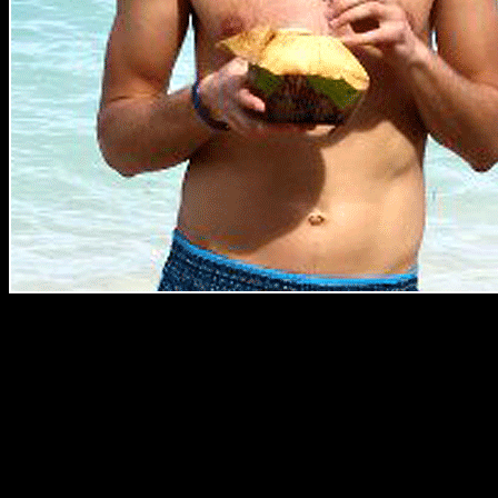
Готовьтесь! Наши парни по вызову уже в боевой готовности!
Уже готовы к неутомимым упражнениям страсти, лирическим
пассажам эротических ласк, к шепоту и крикам, стонам и
молчанию, которое сильнее всяких слов. Забудьте про всё, про
нудятину повседневности, беганье по кругу рабочих хлопот.
У вас встреча! Азарт и бурление крови, фонтан эмоций,
извержение накопленного желания! Наши парни по вызову
ждут вашего выбора и готовы сорваться с места в стремлении
увидеться с вами!