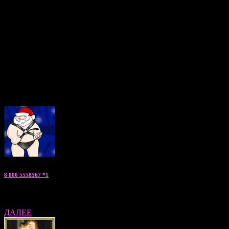
этих городов, желающих поделиться лаской и теплом с
окружающими. Для ManWoMan24.su профессиональный
отбор таких мужчин является задачей номер 1! Все мальчики
по вызову соответствуют своим фотографиям, имеют
медицинские справки, регулярно поддерживают отличную
физическую форму и посещают различные тренинги по
повышению навыков общения и личностному росту.
Если Вы ищете нечто волнующееся, запоминающееся и
необычное, можете заказать мужчину по вызову прямо сейчас,
позвонив по указанным телефонам. Мы будем рады подробно
ответить на все Ваши вопросы!
8 800 5558567 *1
Константин — «заказать парня» консультант по Москве и МО
ДАЛЕЕ