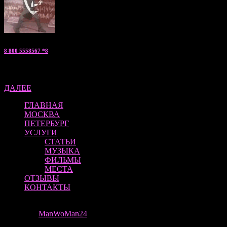
8 800 5558567 *8
Артем — «мужской эскорт» консультант по С.Петербургу
ДАЛЕЕ
ГЛАВНАЯ
МОСКВА
ПЕТЕРБУРГ
УСЛУГИ
СТАТЬИ
МУЗЫКА
ФИЛЬМЫ
МЕСТА
ОТЗЫВЫ
КОНТАКТЫ
ManWoMan 24 | ВСЕ ПРАВА ЗАЩИЩЕНЫ
Theme by
ManWoMan24