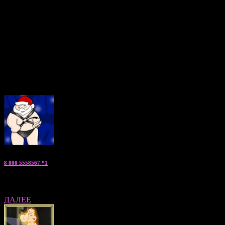
окружающими. Для ManWoMan24.su профессиональный
отбор таких мужчин является задачей номер 1! Все мальчики
по вызову соответствуют своим фотографиям, имеют
медицинские справки, регулярно поддерживают отличную
физическую форму и посещают различные тренинги по
повышению навыков общения и личностному росту.
Если Вы ищете нечто волнующееся, запоминающееся и
необычное, можете заказать мужчину по вызову прямо сейчас,
позвонив по указанным телефонам. Мы будем рады подробно
ответить на все Ваши вопросы!
8 800 5558567 *1
Константин — «заказать парня» консультант по Москве и МО
ДАЛЕЕ