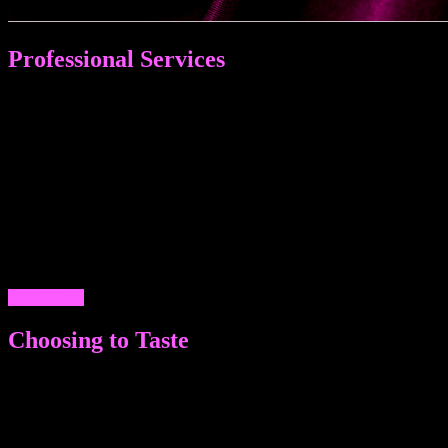
Professional Services
ПРОФЕССИОНАЛЬНЫЕ УСЛУГИ МУЖЧИН МОСКВЫ И
ПЕТЕРБУРГА: ОТ СОПРОВОЖДЕНИЯ И МАССАЖА - ДО
ЗАТЕЙЛИВЫХ ФАНТАЗИЙ. ЗАМЕЧАТЕЛЬНЫЙ ДОСУГ,
НЕЗАБЫВАЕМЫЙ ИНТИМНЫЙ ДЛЯ ЖЕНЩИН,
МУЖЧИН И СЕМЕЙНЫХ ПАР - ГЕТЕРО ПАРНИ И
МАЛЬЧИКИ ГЕИ ГОТОВЫ УДИВИТЬ, ПОРАДОВАТЬ,
ПОДДЕРЖАТЬ ЛЮБОГО ИЗ ЖИТЕЛЕЙ ОБЕИХ СТОЛИЦ.
КАЧЕСТВЕННЫЕ ЭСКОРТЫ УЖЕ ДОСТУПНЫ НА
НАШИХ САЙТАХ В ЛЮБОЕ ВРЕМЯ ПО КОРРЕКТНЫМ
ЦЕНАМ. ЗВОНИТЕ!
ДАЛЕЕ >>
Choosing to Taste
МНОГООБРАЗИЕ ВЫБОРА ВНЕШНИХ ДАННЫХ И
ПАРАМЕТРОВ: ТЩАТЕЛЬНЫЙ ПОДБОР ВНЕШНОСТИ,
ЗАКРЫТАЯ БАЗА ДАННЫХ. ЖИГОЛО ЭСКОРТ
АГЕНТСТВА ИНТИМНЫХ УСЛУГ НЕ ТОЛЬКО