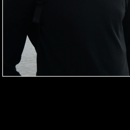
Наши парни по вызову любят секс. И знают, как доставить
удовольствие. И как при этом не нарушить условия
приватности, анонимности, уважения к партнёру или
партнёрше. Парни по вызову из эскорта ManXL.ru — просто
мечта, что называется, во плоти! Тела наших мужчин вас не
разочаруют… Не будет осадка от свидания, а только жажда
увидеться вновь. Чем больше прихотей, тем лучше! Наши
мужчины по вызову не любят скучать и не дадут скучать вам!