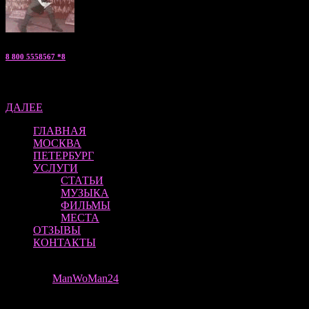
8 800 5558567 *8
Артем — «мужской эскорт» консультант по С.Петербургу
ДАЛЕЕ
ГЛАВНАЯ
МОСКВА
ПЕТЕРБУРГ
УСЛУГИ
СТАТЬИ
МУЗЫКА
ФИЛЬМЫ
МЕСТА
ОТЗЫВЫ
КОНТАКТЫ
ManWoMan 24 | ВСЕ ПРАВА ЗАЩИЩЕНЫ
Theme by
ManWoMan24