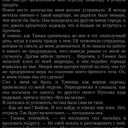
продать.
Новое место жительства меня вполне устраивало. Я всегда
мечтала именно о такой квартире, но радости было меньше,
чем могло бы быть. Она находилась на другом конце города, и
это давало крохотную надежду, что я больше не встречусь с
Артемом.
Я помню, как Танька примчалась ко мне в тот злополучный
день, когда я узнала правду о нем. Ей позвонила сотрудница,
которая не смогла до меня дозвониться. Я не вышла на работу
и никого не предупредила, чего никогда раньше со мной не
случалось. Друзья забили тревогу… Впрочем, у Таньки был
запасной ключ от моей квартиры, и она подобно торнадо
ворвалась ко мне. Увидев меня распростертой на полу, она тут
же предприняла меры по спасению моего бренного тела. Ох,
и зачем только она это сделала?
Сил у меня не было, и Танюша, как верная сиделка,
провозилась со мной неделю. Периодически я слышала, как
она посылала то одного, то другого своего Пупсика куда
подальше, крича в трубку «Все вы козлы».
Я пыталась ее успокоить, но она была сама не своя.
— Как он мог? Кобель. Я его найду и отрежу ему член. Нет,
отгрызу. Так будет мучительнее, — негодовала она.
— Танька, успокойся, — из последних сил пыталась я
вразумить подругу. — Не смей искать и разговаривать с ним.