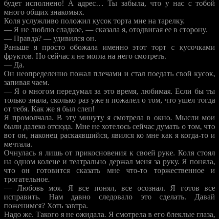
будет исполнено! А адрес… Ты забыла, что у нас с тобой
много общих знакомых.
Коля услужливо положил кусок торта мне на тарелку.
— Я не люблю сладкое, — сказала я, отодвигая ее в сторону.
— Правда? — удивился он.
Раньше я просто обожала именно этот торт с кусочками
фруктов. Но сейчас я не могла на него смотреть.
— Да.
Он неопределенно пожал плечами и стал поедать свой кусок,
запивая чаем.
— Я о многом передумал за это время, любимая. Если бы ты
только знала, сколько раз уже я пожалел о том, что ушел тогда
от тебя. Как же я был слеп!
Я промолчала. В эту минуту я смотрела в окно. Мысли мои
были далеко отсюда. Мне не хотелось сейчас думать о том, что
вот он, наконец раскаявшийся, явился ко мне как я когда-то и
мечтала.
Очнулась я лишь от прикосновения к своей руке. Коля стоял
на одном колене и театрально держал меня за руку. Я поняла,
что он готовится сказать мне что-то торжественное и
трогательное.
— Любовь моя. Я все понял, все осознал. Я готов все
исправить. Нам давно следовало это сделать. Давай
поженимся? Хоть завтра.
Надо же. Такого я не ожидала. Я смотрела в его блеклые глаза,