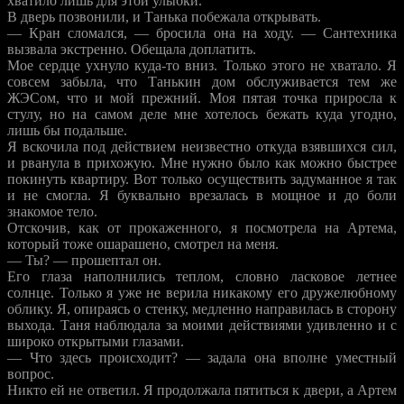
хватило лишь для этой улыбки.
В дверь позвонили, и Танька побежала открывать.
— Кран сломался, — бросила она на ходу. — Сантехника
вызвала экстренно. Обещала доплатить.
Мое сердце ухнуло куда-то вниз. Только этого не хватало. Я
совсем забыла, что Танькин дом обслуживается тем же
ЖЭСом, что и мой прежний. Моя пятая точка приросла к
стулу, но на самом деле мне хотелось бежать куда угодно,
лишь бы подальше.
Я вскочила под действием неизвестно откуда взявшихся сил,
и рванула в прихожую. Мне нужно было как можно быстрее
покинуть квартиру. Вот только осуществить задуманное я так
и не смогла. Я буквально врезалась в мощное и до боли
знакомое тело.
Отскочив, как от прокаженного, я посмотрела на Артема,
который тоже ошарашено, смотрел на меня.
— Ты? — прошептал он.
Его глаза наполнились теплом, словно ласковое летнее
солнце. Только я уже не верила никакому его дружелюбному
облику. Я, опираясь о стенку, медленно направилась в сторону
выхода. Таня наблюдала за моими действиями удивленно и с
широко открытыми глазами.
— Что здесь происходит? — задала она вполне уместный
вопрос.
Никто ей не ответил. Я продолжала пятиться к двери, а Артем