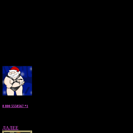
этих городов, желающих поделиться лаской и теплом с
окружающими. Для ManWoMan24.su профессиональный
отбор таких мужчин является задачей номер 1! Все мальчики
по вызову соответствуют своим фотографиям, имеют
медицинские справки, регулярно поддерживают отличную
физическую форму и посещают различные тренинги по
повышению навыков общения и личностному росту.
Если Вы ищете нечто волнующееся, запоминающееся и
необычное, можете заказать мужчину по вызову прямо сейчас,
позвонив по указанным телефонам. Мы будем рады подробно
ответить на все Ваши вопросы!
8 800 5558567 *1
Константин — «заказать парня» консультант по Москве и МО
ДАЛЕЕ