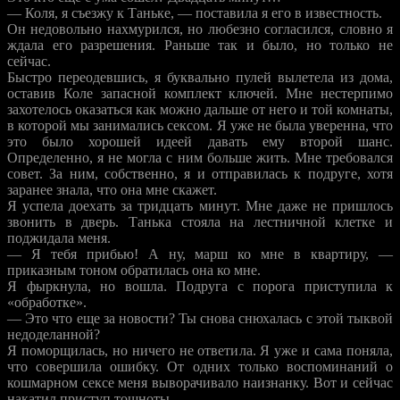
— Коля, я съезжу к Таньке, — поставила я его в известность.
Он недовольно нахмурился, но любезно согласился, словно я
ждала его разрешения. Раньше так и было, но только не
сейчас.
Быстро переодевшись, я буквально пулей вылетела из дома,
оставив Коле запасной комплект ключей. Мне нестерпимо
захотелось оказаться как можно дальше от него и той комнаты,
в которой мы занимались сексом. Я уже не была уверенна, что
это было хорошей идеей давать ему второй шанс.
Определенно, я не могла с ним больше жить. Мне требовался
совет. За ним, собственно, я и отправилась к подруге, хотя
заранее знала, что она мне скажет.
Я успела доехать за тридцать минут. Мне даже не пришлось
звонить в дверь. Танька стояла на лестничной клетке и
поджидала меня.
— Я тебя прибью! А ну, марш ко мне в квартиру, —
приказным тоном обратилась она ко мне.
Я фыркнула, но вошла. Подруга с порога приступила к
«обработке».
— Это что еще за новости? Ты снова снюхалась с этой тыквой
недоделанной?
Я поморщилась, но ничего не ответила. Я уже и сама поняла,
что совершила ошибку. От одних только воспоминаний о
кошмарном сексе меня выворачивало наизнанку. Вот и сейчас
накатил приступ тошноты.