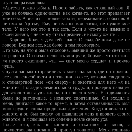
и устало размышляла.
«Артема нужно забыть. Просто забыть, как страшный сон. Я
уже не боялась одиночества, как когда-то, но этот предлагает
мне себя. А значит — новые заботы, переживания, события. Я
не нужна Артему. Ему не нужны мои ласки, не нужно мое
тело. У него все это и так есть. Если я что-то не изменю в
своей жизни, я не смогу стать прежней, не смогу ожить».
— Хорошо, Коля, я дам тебе шанс. О свадьбе пока даже не
говори. Вернем все, как было, а там посмотрим.
Это все, на что я была способна. Бывший же просто светился
от радости. Он начал целовать мои руки, бормоча что-то типа
«я просто счастлив», «ты — свет моего сердца» и прочую
чушь.
Спустя час мы отправились в мою спальню, где он проявил
все свои способности и познания в сексе, которые сводились
к стандартной позе «он сверху» и экзотике для него «я на
животе». Погладив немного мою грудь, и, проверив пальцем
достаточно ли я увлажнена, он вошел в меня. Его движения
были не ритмичные, а немного спонтанные. Он входил в
меня, двигался какое-то время, а затем останавливался, мял
мою грудь и снова продолжал движения. Когда я лежала на
животе, а он был сверху, он вдавливал меня в кровать своим
животом, и я слышала его сопение возле своего уха.
После того, как он кончил и откатился от меня, я
почувствовала внезапный приступ тошноты. Меня тошнило