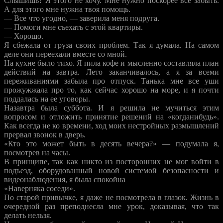
Слышишь? Я этого не хочу. Мне нужно поскорее все забыть.
А для этого мне нужна твоя помощь.
— Все что угодно, — заверила меня подруга.
— Помоги мне съехать с этой квартиры.
— Хорошо.
Я сбежала от груза своих проблем. Так я думала. На самом
деле они переехали вместе со мной.
На кухне было тихо. Я пила кофе и мысленно составляла план
действий на завтра. Лето заканчивалось, а я за всеми
переживаниями забыла про отпуск. Танька мне все уши
прожужжала про то, как сейчас хорошо на море, и я почти
поддалась на ее уговоры.
Назавтра была суббота. И я решила не мучиться этим
вопросом и отложить принятие решений на «когданибудь».
Как всегда не ко времени, ход моих нестройных размышлений
прервал звонок в дверь.
«Кто это может быть в десять вечера?» — подумала я,
посмотрев на часы.
В принципе, так как никто из посторонних не мог войти в
подъезд, оборудованный новой системой безопасности и
видеонаблюдения, я была спокойна
«Наверняка соседи».
По старой привычке, я даже не посмотрела в глазок. Жизнь в
очередной раз преподнесла мне урок, доказывая, что так
делать нельзя.