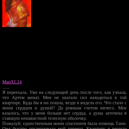
* Как автор этого незатейливого рассказа, сразу оговорюсь —
развязка может быть совершенно любая. Но, по
многочисленным просьбам друзей и *особенно* подруг, я
решила, что должен быть хэппи-энд. Так что прошу не
осуждать за банальность — что еще остается нам, хрупким
женщинам, кроме веры в любовь… Однако, не цитируя
больше подругу Татьяну, закончу своё повествование на
светлой ноте 🙂 (спасибо за консультации агентству
ManXL24
)
…..
Я переехала. Уже на следующий день после того, как узнала,
что Артем женат. Мне не хватало сил находиться в той
квартире. Куда бы я ни пошла, везде я видела его. Что стало с
моим сердцем и душой? Да ровным счетом ничего. Мне
казалось, что у меня больше нет сердца, а душа заточена в
ставшую ненавистной телесную оболочку.
Пожалуй, единственным моим спасением была помощь Тани.
Она быстро организовала мой переезд. Квартиру я решила