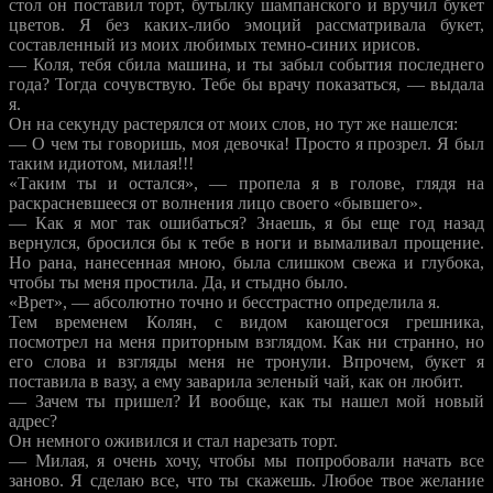
стол он поставил торт, бутылку шампанского и вручил букет
цветов. Я без каких-либо эмоций рассматривала букет,
составленный из моих любимых темно-синих ирисов.
— Коля, тебя сбила машина, и ты забыл события последнего
года? Тогда сочувствую. Тебе бы врачу показаться, — выдала
я.
Он на секунду растерялся от моих слов, но тут же нашелся:
— О чем ты говоришь, моя девочка! Просто я прозрел. Я был
таким идиотом, милая!!!
«Таким ты и остался», — пропела я в голове, глядя на
раскрасневшееся от волнения лицо своего «бывшего».
— Как я мог так ошибаться? Знаешь, я бы еще год назад
вернулся, бросился бы к тебе в ноги и вымаливал прощение.
Но рана, нанесенная мною, была слишком свежа и глубока,
чтобы ты меня простила. Да, и стыдно было.
«Врет», — абсолютно точно и бесстрастно определила я.
Тем временем Колян, с видом кающегося грешника,
посмотрел на меня приторным взглядом. Как ни странно, но
его слова и взгляды меня не тронули. Впрочем, букет я
поставила в вазу, а ему заварила зеленый чай, как он любит.
— Зачем ты пришел? И вообще, как ты нашел мой новый
адрес?
Он немного оживился и стал нарезать торт.
— Милая, я очень хочу, чтобы мы попробовали начать все
заново. Я сделаю все, что ты скажешь. Любое твое желание