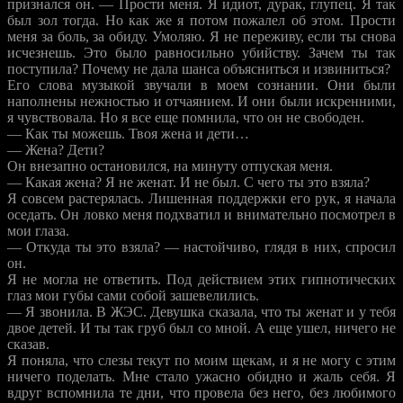
признался он. — Прости меня. Я идиот, дурак, глупец. Я так
был зол тогда. Но как же я потом пожалел об этом. Прости
меня за боль, за обиду. Умоляю. Я не переживу, если ты снова
исчезнешь. Это было равносильно убийству. Зачем ты так
поступила? Почему не дала шанса объясниться и извиниться?
Его слова музыкой звучали в моем сознании. Они были
наполнены нежностью и отчаянием. И они были искренними,
я чувствовала. Но я все еще помнила, что он не свободен.
— Как ты можешь. Твоя жена и дети…
— Жена? Дети?
Он внезапно остановился, на минуту отпуская меня.
— Какая жена? Я не женат. И не был. С чего ты это взяла?
Я совсем растерялась. Лишенная поддержки его рук, я начала
оседать. Он ловко меня подхватил и внимательно посмотрел в
мои глаза.
— Откуда ты это взяла? — настойчиво, глядя в них, спросил
он.
Я не могла не ответить. Под действием этих гипнотических
глаз мои губы сами собой зашевелились.
— Я звонила. В ЖЭС. Девушка сказала, что ты женат и у тебя
двое детей. И ты так груб был со мной. А еще ушел, ничего не
сказав.
Я поняла, что слезы текут по моим щекам, и я не могу с этим
ничего поделать. Мне стало ужасно обидно и жаль себя. Я
вдруг вспомнила те дни, что провела без него, без любимого