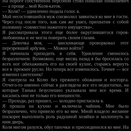
На пороге собственной персоной стоял Николай Николаевич
— а проще .. мой Коля-каток.
— Коля? — удивленно подала голос я.
Мой несостоявшийся муж соизволил заявиться ко мне в гости.
Через год после того, как сам же ушел, прихватив с собой
половину «совместно нажитого имущества».
Я рассматривала этого еще более округлившегося героя-
любовника и не могла поверить своим глазам.
— Девочка моя, — заискивающе проворковал этот
перезревший арбузик. — Можно войти?
Я начинала приходить в себя. Удивление сменилось
безразличием. Возможно, еще месяц назад я бы бросилась со
всех ног обихаживать его на своей кухне, стараясь вернуть
все в прежнее русло. Но теперь все изменилось. Точнее — все
изменил сантехник!
Я смотрела на Колю без прежнего обожания и восторга.
Отчего-то именно сейчас я разглядела все его недостатки, на
которые Танька безуспешно указывала мне все время. И
касались они не только его внешности.
— Проходи, раз пришел, — холодно пригласила я.
Я прошла на кухню и включила чайник. Мне было
безразлично, что привело его ко мне. Мной владело желание
поскорее выполнить роль радушной хозяйки и захлопнуть за
ним дверь.
Коля мигом разулся, обул тапочки и присоединился ко мне. На