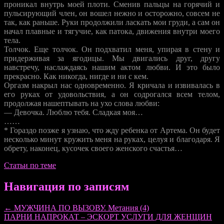
проникал внутрь моей плоти. Сменив пальцы на горячий и
пульсирующий член, он вошел нежно и осторожно, совсем не
так, как раньше. Руки продолжили ласкать мои груди, а сам он
начал плавные и тягучие, как патока, движения внутри моего
тела.
Толчок. Еще толчок. Он подхватил меня, упирая в стену и
придерживая за ягодицы. Мы двигались друг, другу
навстречу, наслаждаясь нашим актом любви. И это было
прекрасно. Как никогда, нигде и ни с кем.
Оргазм накрыл нас одновременно. Я кричала и извивалась в
его руках от удовольствия, а он содрогался всем телом,
продолжая нашептывать на ухо слова любви:
— Девочка. Люблю тебя. Сладкая моя…
……
* Гораздо позже я узнаю, что жду ребенка от Артема. Он будет
несколько минут кружить меня на руках, целуя и благодаря. Я
обрету, наконец, кусочек своего женского счастья…
Статьи по теме
Навигация по записям
←
МУЖЧИНА ПО ВЫЗОВУ. Метания (4)
ПАРНИ НАПРОКАТ – ЭСКОРТ УСЛУГИ ДЛЯ ЖЕНЩИН