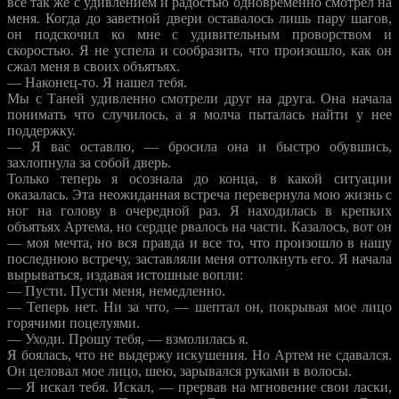
все так же с удивлением и радостью одновременно смотрел на
меня. Когда до заветной двери оставалось лишь пару шагов,
он подскочил ко мне с удивительным проворством и
скоростью. Я не успела и сообразить, что произошло, как он
сжал меня в своих объятьях.
— Наконец-то. Я нашел тебя.
Мы с Таней удивленно смотрели друг на друга. Она начала
понимать что случилось, а я молча пыталась найти у нее
поддержку.
— Я вас оставлю, — бросила она и быстро обувшись,
захлопнула за собой дверь.
Только теперь я осознала до конца, в какой ситуации
оказалась. Эта неожиданная встреча перевернула мою жизнь с
ног на голову в очередной раз. Я находилась в крепких
объятьях Артема, но сердце рвалось на части. Казалось, вот он
— моя мечта, но вся правда и все то, что произошло в нашу
последнюю встречу, заставляли меня оттолкнуть его. Я начала
вырываться, издавая истошные вопли:
— Пусти. Пусти меня, немедленно.
— Теперь нет. Ни за что, — шептал он, покрывая мое лицо
горячими поцелуями.
— Уходи. Прошу тебя, — взмолилась я.
Я боялась, что не выдержу искушения. Но Артем не сдавался.
Он целовал мое лицо, шею, зарывался руками в волосы.
— Я искал тебя. Искал, — прервав на мгновение свои ласки,