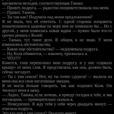
прозвенела мелодия, соответствующая Таньке.
— Привет, подруга, — радостно поприветствовала она меня.
— Привет, Танюш.
— Ты там как? Подумала над моим предложением?
Я не знала, что ей ответить. С одной стороны поправить
пошатнувшееся здоровье на море мне не помешало бы… Но с
другой, у меня появилась новая задача — нужно было что-то
срочно решать с Колей.
— Танька, тут такое дело. В общем, я не знаю. У меня
изменились обстоятельства.
— Какие еще обстоятельства? — недоумевала подруга.
— Ну, Коля объявился, — наконец, призналась я.
— ЧТО???
Кажется, гнев переполнил мою подругу, и у нее «сорвало
крышу» от моих слов. Я представляла, как она, должно быть,
сейчас негодует.
— Ты с ума сошла? Нет, ну ты точно сдурела! — вылила на
меня она все свои негативные эмоции.
Я не могла больше говорить, так как подошел Коля. Он
чмокнул меня в щеку.
— Ладно, Танька, если хочешь, я приеду сегодня к тебе, и мы
поговорим, — примирительно сказала я.
— Немедленно. Я жду тебя у себя через двадцать минут, —
отрезала подруга.
Это кто еще с ума сошел? Двадцать минут…