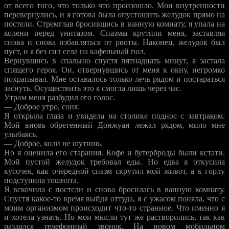
от всего того, что только что произошло. Мои внутренности
перевернулись, и я готова была опустошить желудок прямо на
постели. Стремглав бросившись в ванную комнату, я упала на
колени перед унитазом. Спазмы крутили меня, заставляя
снова и снова избавляться от рвоты. Наконец, желудок был
пуст, и я без сил села на кафельный пол.
Вернувшись в спальню спустя пятнадцать минут, я застала
спящего героя. Он, отвернувшись от меня к окну, негромко
похрапывал. Мне оставалось только лечь рядом и постараться
заснуть. Осуществить это я смогла лишь через час.
Утром меня разбудил его голос.
— Доброе утро, соня.
Я открыла глаза и увидела на столике поднос с завтраком.
Мой вновь обретенный Донжуан лежал рядом, мило мне
улыбаясь.
— Доброе, коли не шутишь.
Но я оценила его старания. Кофе и бутерброды были кстати.
Мой пустой желудок требовал еды. Но едва я откусила
кусочек, как очередной спазм скрутил мой живот, а к горлу
подступила тошнота.
Я вскочила с постели и снова бросилась в ванную комнату.
Спустя какое-то время выйдя оттуда, я с ужасом поняла, что с
моим организмом происходит что-то странное. Что именно я
и хотела узнать. Но мои мысли тут же растворились, так как
раздался телефонный звонок. На новом мобильном