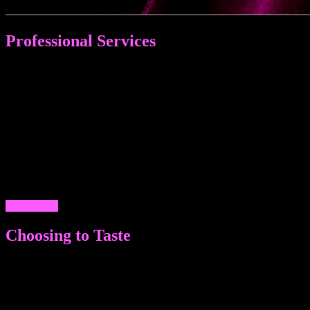
Professional Services
ПРОФЕССИОНАЛЬНЫЕ УСЛУГИ МУЖЧИН МОСКВЫ И
ПЕТЕРБУРГА: ОТ СОПРОВОЖДЕНИЯ И МАССАЖА - ДО
ЗАТЕЙЛИВЫХ ФАНТАЗИЙ. ЗАМЕЧАТЕЛЬНЫЙ ДОСУГ,
НЕЗАБЫВАЕМЫЙ ИНТИМНЫЙ ДЛЯ ЖЕНЩИН,
МУЖЧИН И СЕМЕЙНЫХ ПАР - ГЕТЕРО ПАРНИ И
МАЛЬЧИКИ ГЕИ ГОТОВЫ УДИВИТЬ, ПОРАДОВАТЬ,
ПОДДЕРЖАТЬ ЛЮБОГО ИЗ ЖИТЕЛЕЙ ОБЕИХ СТОЛИЦ.
КАЧЕСТВЕННЫЕ ЭСКОРТЫ УЖЕ ДОСТУПНЫ НА
НАШИХ САЙТАХ В ЛЮБОЕ ВРЕМЯ ПО КОРРЕКТНЫМ
ЦЕНАМ. ЗВОНИТЕ!
ДАЛЕЕ >>
Choosing to Taste
МНОГООБРАЗИЕ ВЫБОРА ВНЕШНИХ ДАННЫХ И
ПАРАМЕТРОВ: ТЩАТЕЛЬНЫЙ ПОДБОР ВНЕШНОСТИ,
ЗАКРЫТАЯ БАЗА ДАННЫХ. ЖИГОЛО ЭСКОРТ
АГЕНТСТВА ИНТИМНЫХ УСЛУГ НЕ ТОЛЬКО