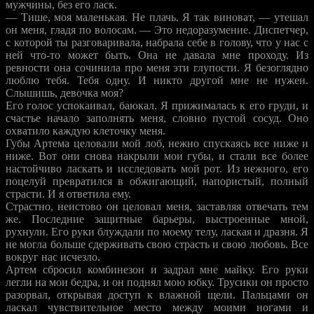
мужчины, без его ласк.
— Тише, моя маленькая. Не плачь. Я так виноват, — утешал
он меня, гладя по волосам. — Это недоразумение. Диспетчер,
с которой ты разговаривала, набрала себе в голову, что у нас с
ней что-то может быть. Она не давала мне проходу. Из
ревности она сочинила про меня эти глупости. Я безоглядно
люблю тебя. Тебя одну. И никто другой мне не нужен.
Слышишь, девочка моя?
Его голос успокаивал, баюкал. Я прижималась к его груди, и
счастье начало заполнять меня, словно пустой сосуд. Оно
охватило каждую клеточку меня.
Губы Артема целовали мой лоб, нежно спускаясь все ниже и
ниже. Вот они снова накрыли мои губы, и стали все более
настойчиво ласкать и исследовать мой рот. Из нежного, его
поцелуй превратился в обжигающий, напористый, полный
страсти. И я ответила ему.
Страстно, неистово он целовал меня, заставляя отвечать тем
же. Последние защитные барьеры, выстроенные мной,
рухнули. Его руки блуждали по моему телу, лаская и дразня. Я
не могла больше сдерживать свою страсть и свою любовь. Все
вокруг нас исчезло.
Артем сбросил комбинезон и задрал мне майку. Его руки
легли на мои бедра, и он поднял мою юбку. Трусики он просто
разорвал, открывая доступ к влажной щели. Пальцами он
ласкал чувствительное место между моими ногами и