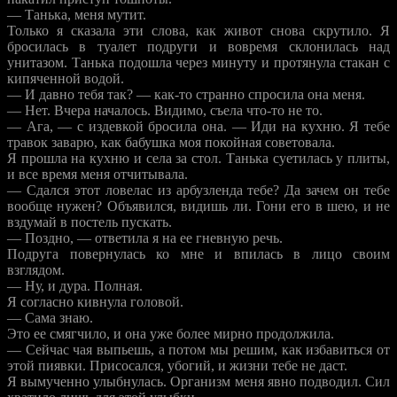
— Танька, меня мутит.
Только я сказала эти слова, как живот снова скрутило. Я
бросилась в туалет подруги и вовремя склонилась над
унитазом. Танька подошла через минуту и протянула стакан с
кипяченной водой.
— И давно тебя так? — как-то странно спросила она меня.
— Нет. Вчера началось. Видимо, съела что-то не то.
— Ага, — с издевкой бросила она. — Иди на кухню. Я тебе
травок заварю, как бабушка моя покойная советовала.
Я прошла на кухню и села за стол. Танька суетилась у плиты,
и все время меня отчитывала.
— Сдался этот ловелас из арбузленда тебе? Да зачем он тебе
вообще нужен? Объявился, видишь ли. Гони его в шею, и не
вздумай в постель пускать.
— Поздно, — ответила я на ее гневную речь.
Подруга повернулась ко мне и впилась в лицо своим
взглядом.
— Ну, и дура. Полная.
Я согласно кивнула головой.
— Сама знаю.
Это ее смягчило, и она уже более мирно продолжила.
— Сейчас чая выпьешь, а потом мы решим, как избавиться от
этой пиявки. Присосался, убогий, и жизни тебе не даст.
Я вымученно улыбнулась. Организм меня явно подводил. Сил