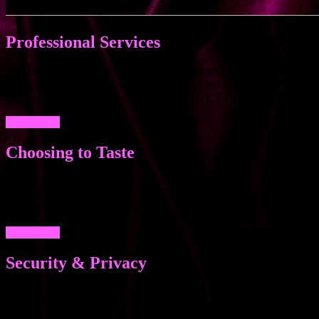
Professional Services
ПРОФЕССИОНАЛЬНЫЕ УСЛУГИ МУЖЧИН МОСКВЫ И ПЕТ
НЕЗАБЫВАЕМЫЙ ИНТИМНЫЙ ДЛЯ ЖЕНЩИН, МУЖЧИН И 
ИЗ ЖИТЕЛЕЙ ОБЕИХ СТОЛИЦ. КАЧЕСТВЕННЫЕ ЭСКОР
ДАЛЕЕ >>
Choosing to Taste
МНОГООБРАЗИЕ ВЫБОРА ВНЕШНИХ ДАННЫХ И ПАРАМЕ
ИНТИМНЫХ УСЛУГ НЕ ТОЛЬКО ПРЕВОСХОДНО ВЫГЛЯД
ЭСКОРТЫ УХОЖЕНЫ, ФИЗИЧЕСКИ РАЗВИТЫ, ОБЛАДА
ДАЛЕЕ >>
Security & Privacy
ПРОВЕРЕНО, БЕЗОПАСНО, КОНФИДЕНЦИАЛЬНО: ЕЖЕ
ПОСТОЯННО ПРОВЕРЯЮТСЯ НЕ ТОЛЬКО НА НАЛИЧИЕ 
ПОВЫШЕНИЯ СЕКСУАЛЬНОГО МАСТЕРСТВА, УПРАЖНЕН