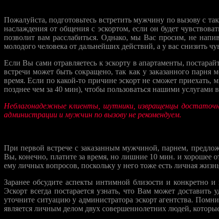
ПЕРЕД ВСТРЕЧЕЙ
Пожалуйста, подготовьтесь встретить мужчину по вызову с та
наслаждения от общения с эскортом, если он будет чувствова
позволит вам расслабиться. Однако, мы Вас просим, не напив
молодого человека от дальнейших действий, а у вас снизить ч
Если Вы сами отравляетесь к эскорту в апартаменты, постарай
встречи может быть сокращено, так как у заказанного парня 
время. Если по какой-то причине эскорт не сможет приехать, 
позднее чем за 40 мин), чтобы пользоваться нашими услугами 
Неблагонадежные клиенты, шутники, извращенцы достаточн
администрации и мужчин по вызову не рекомендуем.
ВО ВРЕМЯ ИНТИМНОЙ ВСТРЕЧИ
При первой встрече с заказанным мужчиной, парнем, предложи
Вы, конечно, платите за время, но лишние 10 мин. и хорошее
ему личных вопросов, поскольку у него тоже есть личная жизнь
Заранее обсудите аспекты интимной близости и конкретно и 
Эскорт всегда постарается узнать, что Вам может доставить 
уточните ситуацию у администратора эскорт агентства. Помни
является личным делом двух совершеннолетних людей, которые 