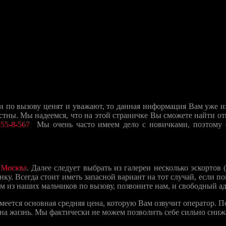
о вызову ценят и уважают, то данная информация Вам уже изв
стны. Мы надеемся, что на этой страничке Вы сможете найти от
55-8-567
Мы очень часто имеем дело с новичками, поэтому е
и
Москва
. Далее следует выбрать из галереи несколько эскортов
ку. Всегда стоит иметь запасной вариант на тот случай, если 
им из наших мальчиков по вызову, позвоните нам, и свободный а
имеется основная средняя цена, которую Вам озвучит оператор. По
 на жизнь. Мы фактически не можем позволить себе сильно сниж