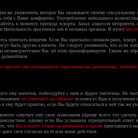
ким же уважением, которое Вы оказываете своему сексуальному
ть себя с Вами комфортно. Употребление небольшого количества
айтесь к моменту прихода эскорта. Запах алкоголя неприятен,
увствительность эрогенных зон и половых органов. В итоге
могут
тесь приехать вовремя. Если Вы приехали слишком рано, эскорт 
могут быть другие клиенты. Не следует упоминать, что если эск
мы незамедлительно Вас об этом проинформируем. Таким же обра
в дальнейшем.
о просто отслеживаются современными средствами, методы 
те ему напиток, побеседуйте с ним и будьте тактичны. Не пытай
 отношение
не повлияют на тайминг
и помогут Вам в получении г
 и ему будет приятно, если Вы будете относиться к ней так же у
внятно озвучьте ему свои пожелания (проще всего это сделат
удовольствие, однако если Вы услышали отрицательный ответ на
те, что
Вы платите только за компанию и время
приехавшего мал
дают свое согласие на те или иные действия.