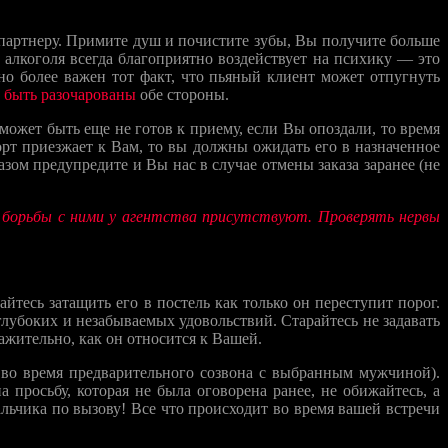
 партнеру. Примите душ и почистите зубы, Вы получите больше
 алкоголя всегда благоприятно воздействует на психику — это
 но более важен тот факт, что пьяный клиент может отпугнуть
 быть разочарованы
обе стороны.
может быть еще не готов к приему, если Вы опоздали, то время
орт приезжает к Вам, то вы должны ожидать его в назначенное
зом предупредите и Вы нас в случае отмены заказа заранее (не
борьбы с ними у агентства присутствуют. Проверять нервы
тесь затащить его в постель как только он переступит порог.
лубоких и незабываемых удовольствий. Старайтесь не задавать
важительно, как он относится к Вашей.
ь во время предварительного созвона с выбранным мужчиной).
 просьбу, которая не была оговорена ранее, не обижайтесь, а
ьчика по вызову! Все что происходит во время вашей встречи