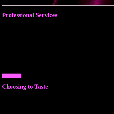
Professional Services
ПРОФЕССИОНАЛЬНЫЕ УСЛУГИ МУЖЧИН МОСКВЫ И
ПЕТЕРБУРГА: ОТ СОПРОВОЖДЕНИЯ И МАССАЖА - ДО
ЗАТЕЙЛИВЫХ ФАНТАЗИЙ. ЗАМЕЧАТЕЛЬНЫЙ ДОСУГ,
НЕЗАБЫВАЕМЫЙ ИНТИМНЫЙ ДЛЯ ЖЕНЩИН,
МУЖЧИН И СЕМЕЙНЫХ ПАР - ГЕТЕРО ПАРНИ И
МАЛЬЧИКИ ГЕИ ГОТОВЫ УДИВИТЬ, ПОРАДОВАТЬ,
ПОДДЕРЖАТЬ ЛЮБОГО ИЗ ЖИТЕЛЕЙ ОБЕИХ СТОЛИЦ.
КАЧЕСТВЕННЫЕ ЭСКОРТЫ УЖЕ ДОСТУПНЫ НА
НАШИХ САЙТАХ В ЛЮБОЕ ВРЕМЯ ПО КОРРЕКТНЫМ
ЦЕНАМ. ЗВОНИТЕ!
ДАЛЕЕ >>
Choosing to Taste
МНОГООБРАЗИЕ ВЫБОРА ВНЕШНИХ ДАННЫХ И
ПАРАМЕТРОВ: ТЩАТЕЛЬНЫЙ ПОДБОР ВНЕШНОСТИ,
ЗАКРЫТАЯ БАЗА ДАННЫХ. ЖИГОЛО ЭСКОРТ
АГЕНТСТВА ИНТИМНЫХ УСЛУГ НЕ ТОЛЬКО