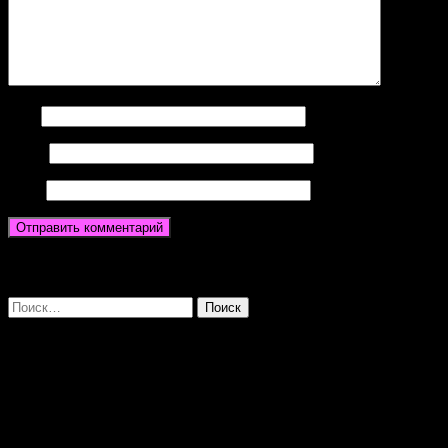
Имя
Email
Сайт
Search
Dear Visitors
Дорогой посетитель!
Если Вы зашли к нам на сайт ManWoMan24.su, значит Вам
хочется мужчину, Вы ищете новых ощущений или Вам просто
одиноко сегодня.