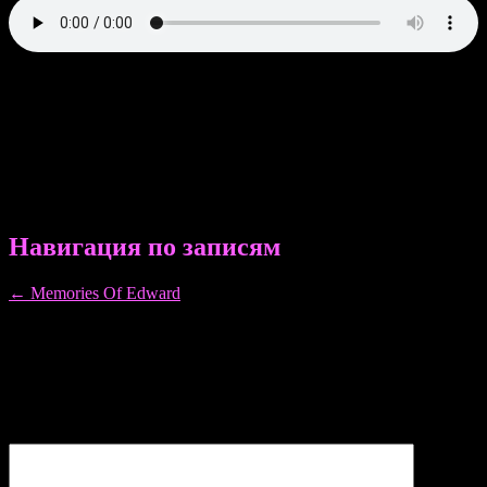
парни-официанты оказались также по совместительству
мальчиками по вызову , потому что вставшие из-за столиков
разгорячённые подруги стали приставать к парням, на что те
благосклонно согласились, обнажив свои члены из ширинок.
Стриптизёры уже закончили делать минет и он отнёс её на
руках к столику, после чего подошел ко всем подругам по
очереди для смачных поцелуев и лёгкого петтинга.
Навигация по записям
←
Memories Of Edward
Добавить комментарий
Ваш адрес email не будет опубликован.
Обязательные поля
помечены
*
Комментарий
*