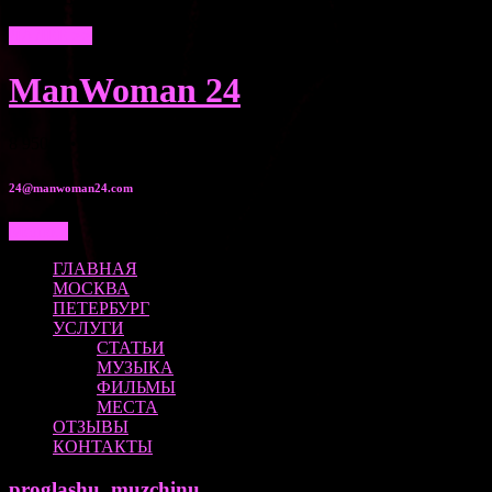
ДАЛЕЕ >>
ManWoman 24
8 950 00•525•80
24@manwoman24.com
Меню...
ГЛАВНАЯ
МОСКВА
ПЕТЕРБУРГ
УСЛУГИ
СТАТЬИ
МУЗЫКА
ФИЛЬМЫ
МЕСТА
ОТЗЫВЫ
КОНТАКТЫ
proglashu_muzchinu