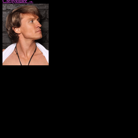
Следующее
→
Наши парни умело подстегнут таящиеся желания, умело
повысят градус возбуждения, умело доставят истинное
наслаждение – ни одно средство «возгревания» не сравнится с
техниками наших спецов в эротическом мастерстве! Уж
поверьте, они знают толк в прикосновениях; и каждая
клеточка вашего тела отзовётся на возбуждающий призыв!
Незабываемые ощущения, ошеломляющие эмоции, предельно
долго живущее в воспоминаниях чувство удовлетворения –
вот что такое эротический массаж для семейных пар от
Бисексуального клуба «ManXL.ru»!
Добавить комментарий