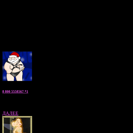
отбор таких мужчин является задачей номер 1! Все мальчики
по вызову соответствуют своим фотографиям, имеют
медицинские справки, регулярно поддерживают отличную
физическую форму и посещают различные тренинги по
повышению навыков общения и личностному росту.
Если Вы ищете нечто волнующееся, запоминающееся и
необычное, можете заказать мужчину по вызову прямо сейчас,
позвонив по указанным телефонам. Мы будем рады подробно
ответить на все Ваши вопросы!
8 800 5558567 *1
Константин — «заказать парня» консультант по Москве и МО
ДАЛЕЕ