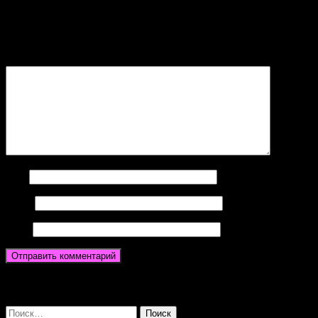
Ваш адрес email не будет опубликован.
Обязательные поля
помечены
*
Комментарий
*
Имя
Email
Сайт
Search