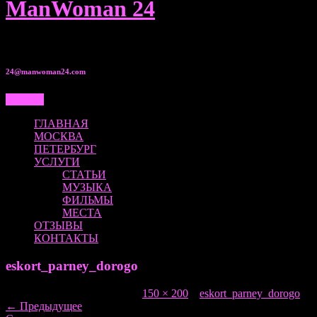
ManWoman 24
8 950 00•525•80
24@manwoman24.com
Меню...
ГЛАВНАЯ
МОСКВА
ПЕТЕРБУРГ
УСЛУГИ
СТАТЬИ
МУЗЫКА
ФИЛЬМЫ
МЕСТА
ОТЗЫВЫ
КОНТАКТЫ
eskort_parney_dorogo
Опубликовано
28.10.2016
в
150 × 200
в
eskort_parney_dorogo
←
Предыдущее