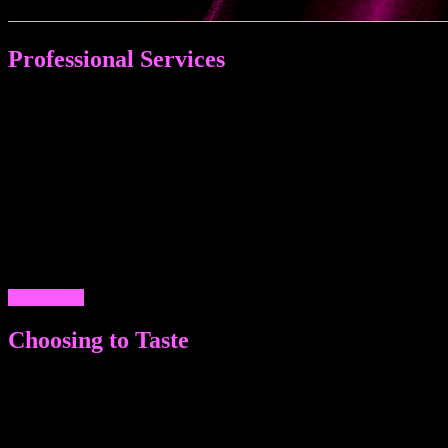
Professional Services
ПРОФЕССИОНАЛЬНЫЕ УСЛУГИ МУЖЧИН МОСКВЫ И
ПЕТЕРБУРГА: ОТ СОПРОВОЖДЕНИЯ И МАССАЖА - ДО
ЗАТЕЙЛИВЫХ ФАНТАЗИЙ. ЗАМЕЧАТЕЛЬНЫЙ ДОСУГ,
НЕЗАБЫВАЕМЫЙ ИНТИМНЫЙ ДЛЯ ЖЕНЩИН,
МУЖЧИН И СЕМЕЙНЫХ ПАР - ГЕТЕРО ПАРНИ И
МАЛЬЧИКИ ГЕИ ГОТОВЫ УДИВИТЬ, ПОРАДОВАТЬ,
ПОДДЕРЖАТЬ ЛЮБОГО ИЗ ЖИТЕЛЕЙ ОБЕИХ СТОЛИЦ.
КАЧЕСТВЕННЫЕ ЭСКОРТЫ УЖЕ ДОСТУПНЫ НА
НАШИХ САЙТАХ В ЛЮБОЕ ВРЕМЯ ПО КОРРЕКТНЫМ
ЦЕНАМ. ЗВОНИТЕ!
ДАЛЕЕ >>
Choosing to Taste
МНОГООБРАЗИЕ ВЫБОРА ВНЕШНИХ ДАННЫХ И
ПАРАМЕТРОВ: ТЩАТЕЛЬНЫЙ ПОДБОР ВНЕШНОСТИ,
ЗАКРЫТАЯ БАЗА ДАННЫХ. ЖИГОЛО ЭСКОРТ
АГЕНТСТВА ИНТИМНЫХ УСЛУГ НЕ ТОЛЬКО