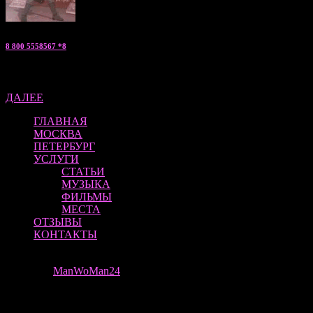
8 800 5558567 *8
Артем — «мужской эскорт» консультант по С.Петербургу
ДАЛЕЕ
ГЛАВНАЯ
МОСКВА
ПЕТЕРБУРГ
УСЛУГИ
СТАТЬИ
МУЗЫКА
ФИЛЬМЫ
МЕСТА
ОТЗЫВЫ
КОНТАКТЫ
ManWoMan 24 | ВСЕ ПРАВА ЗАЩИЩЕНЫ
Theme by
ManWoMan24