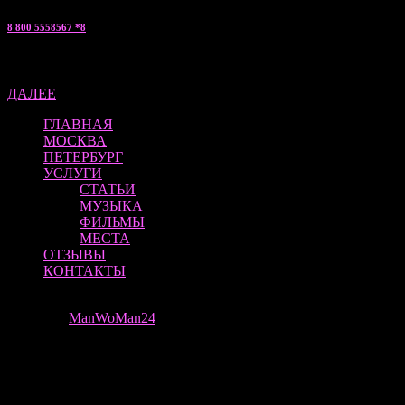
8 800 5558567 *8
Артем — «мужской эскорт» консультант по С.Петербургу
ДАЛЕЕ
ГЛАВНАЯ
МОСКВА
ПЕТЕРБУРГ
УСЛУГИ
СТАТЬИ
МУЗЫКА
ФИЛЬМЫ
МЕСТА
ОТЗЫВЫ
КОНТАКТЫ
ManWoMan 24 | ВСЕ ПРАВА ЗАЩИЩЕНЫ
Theme by
ManWoMan24