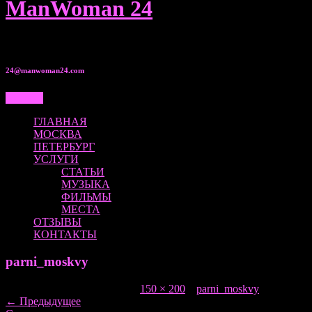
ManWoman 24
8 950 00•525•80
24@manwoman24.com
Меню...
ГЛАВНАЯ
МОСКВА
ПЕТЕРБУРГ
УСЛУГИ
СТАТЬИ
МУЗЫКА
ФИЛЬМЫ
МЕСТА
ОТЗЫВЫ
КОНТАКТЫ
parni_moskvy
Опубликовано
28.10.2016
в
150 × 200
в
parni_moskvy
←
Предыдущее