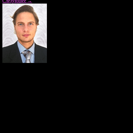
Следующее
→
галерею фотопортретов бисексуального клуба «ManXL.ru»,
выберите того, кто нужен Вам именно сейчас и кликните.
Проблемы исключены, восторг и радость общения –
включены!!! Эскорт услуги для мужчин – это соблазнительная
возможность привлекательного партнёрства, где
доминировать в идеях и замыслах будете только Вы. Даже
если Вы захотите доминирования партнёра, Хозяином
положения всё равно быть только Вам!
Добавить комментарий
Ваш адрес email не будет опубликован.
Обязательные поля