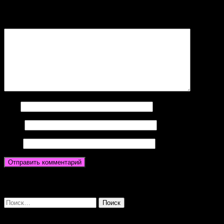
помечены
*
Комментарий
*
Имя
Email
Сайт
Search
Dear Visitors