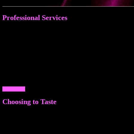
Professional Services
ПРОФЕССИОНАЛЬНЫЕ УСЛУГИ МУЖЧИН МОСКВЫ И
ПЕТЕРБУРГА: ОТ СОПРОВОЖДЕНИЯ И МАССАЖА - ДО
ЗАТЕЙЛИВЫХ ФАНТАЗИЙ. ЗАМЕЧАТЕЛЬНЫЙ ДОСУГ,
НЕЗАБЫВАЕМЫЙ ИНТИМНЫЙ ДЛЯ ЖЕНЩИН,
МУЖЧИН И СЕМЕЙНЫХ ПАР - ГЕТЕРО ПАРНИ И
МАЛЬЧИКИ ГЕИ ГОТОВЫ УДИВИТЬ, ПОРАДОВАТЬ,
ПОДДЕРЖАТЬ ЛЮБОГО ИЗ ЖИТЕЛЕЙ ОБЕИХ СТОЛИЦ.
КАЧЕСТВЕННЫЕ ЭСКОРТЫ УЖЕ ДОСТУПНЫ НА
НАШИХ САЙТАХ В ЛЮБОЕ ВРЕМЯ ПО КОРРЕКТНЫМ
ЦЕНАМ. ЗВОНИТЕ!
ДАЛЕЕ >>
Choosing to Taste
МНОГООБРАЗИЕ ВЫБОРА ВНЕШНИХ ДАННЫХ И
ПАРАМЕТРОВ: ТЩАТЕЛЬНЫЙ ПОДБОР ВНЕШНОСТИ,
ЗАКРЫТАЯ БАЗА ДАННЫХ. ЖИГОЛО ЭСКОРТ
АГЕНТСТВА ИНТИМНЫХ УСЛУГ НЕ ТОЛЬКО